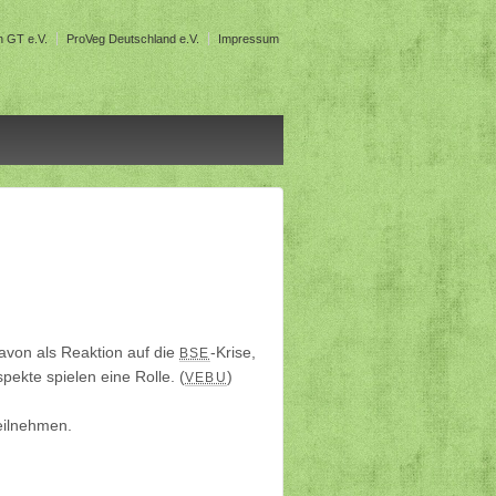
en GT e.V.
ProVeg Deutschland e.V.
Impressum
davon als Reaktion auf die
-Krise,
BSE
ekte spielen eine Rolle. (
)
VEBU
teilnehmen.