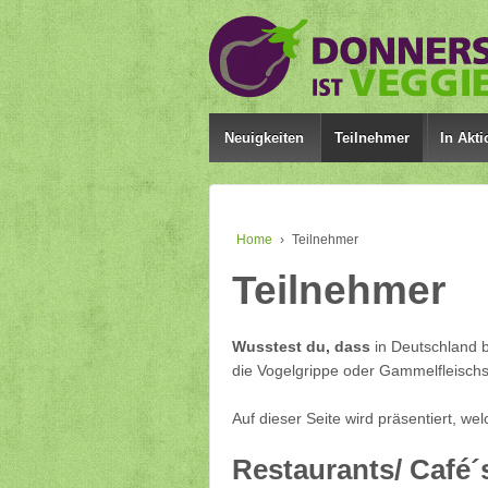
Neuigkeiten
Teilnehmer
In Akti
Home
›
Teilnehmer
Teilnehmer
Wusstest du, dass
in Deutschland b
die Vogelgrippe oder Gammelfleischs
Auf dieser Seite wird präsentiert, we
Restaurants/ Café´