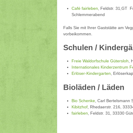
Café fairleben
, Feldstr. 31,GT 
Schlemmerabend
Falls Sie mit Ihrer Gaststätte am Ve
vorbeikommen.
Schulen / Kindergä
Freie Waldorfschule Gütersloh
, 
Internationales Kinderzentrum F
Erlöser-Kindergarten
, Erlöserka
Bioläden / Läden
Bio Schenke
, Carl Bertelsmann S
Kibitzhof
, Rhedaerstr. 216, 3333
fairleben
, Feldstr. 31, 33330 Güt