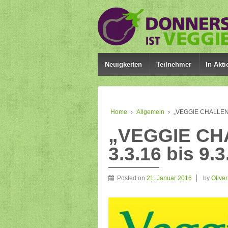
Neuigkeiten
Teilnehmer
In Akti
Home
›
Allgemein
›
„VEGGIE CHALLENGE
„VEGGIE CHA
3.3.16 bis 9.3
Posted on
21. Januar 2016
by
Oliver