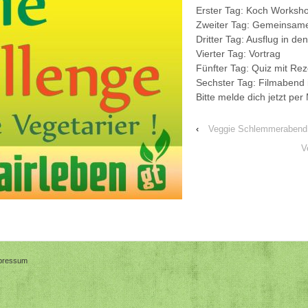
Erster Tag: Koch Worksh
Zweiter Tag: Gemeinsam
Dritter Tag: Ausflug in d
Vierter Tag: Vortrag
Fünfter Tag: Quiz mit Rez
Sechster Tag: Filmabend
Bitte melde dich jetzt per
‹
Veggie Schlemmerabend
V
pressum