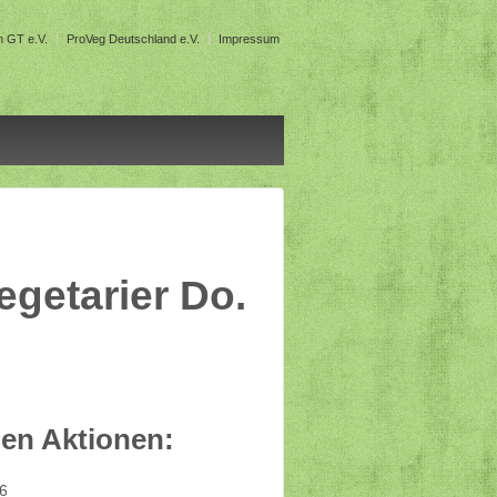
en GT e.V.
ProVeg Deutschland e.V.
Impressum
etarier Do.
llen Aktionen:
16