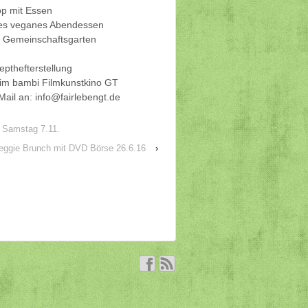
op mit Essen
es veganes Abendessen
en Gemeinschaftsgarten
epthefterstellung
 im bambi Filmkunstkino GT
 Mail an: info@fairlebengt.de
 Samstag 7.11.
eggie Brunch mit DVD Börse 26.6.16
›