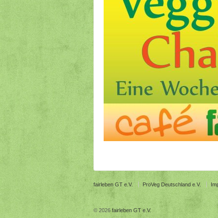
fairleben GT e.V.
ProVeg Deutschland e.V.
Im
© 2026
fairleben GT e.V.